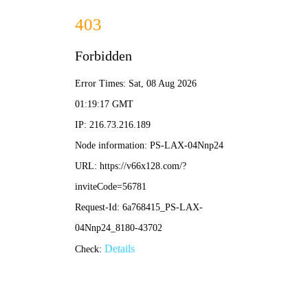
6686体育平台app
6686体育平台app
全球体育赛事 · 一手掌握
直播、数据、社区、竞猜，运动爱好者的全能主
场
下载 APP
探索赛事
已服务超过 800 万运动迷 · 实时推送 · 专业解读